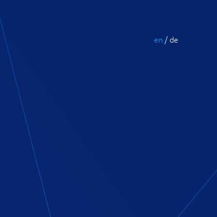
en
/ de